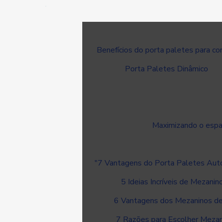
Benefícios do porta paletes para co
Porta Paletes Dinâmico
Maximizando o espaç
"7 Vantagens do Porta Paletes Au
5 Ideias Incríveis de Mezani
6 Vantagens dos Mezaninos de
7 Razões para Escolher Mezan