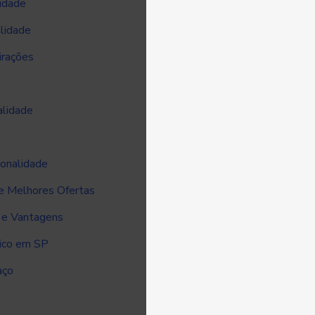
idade
lidade
irações
alidade
ionalidade
e Melhores Ofertas
s e Vantagens
lico em SP
aço