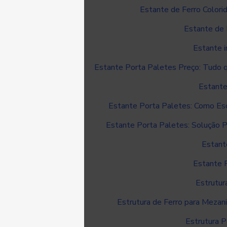
Estante de Ferro Colorid
Estante de 
Estante i
Estante Porta Paletes Preço: Tudo 
Estante
Estante Porta Paletes: Como Es
Estante Porta Paletes: Solução Pr
Estant
Estante 
Estrutur
Estrutura de Ferro para Mezan
Estrutura P