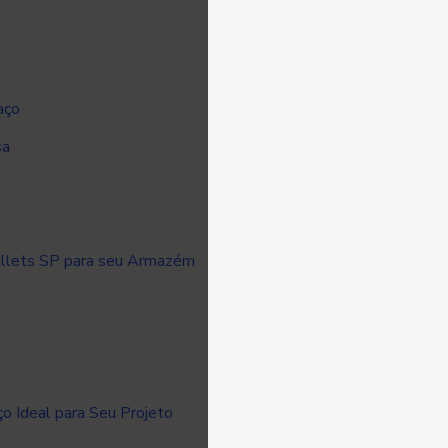
aço
sa
allets SP para seu Armazém
e
 Ideal para Seu Projeto