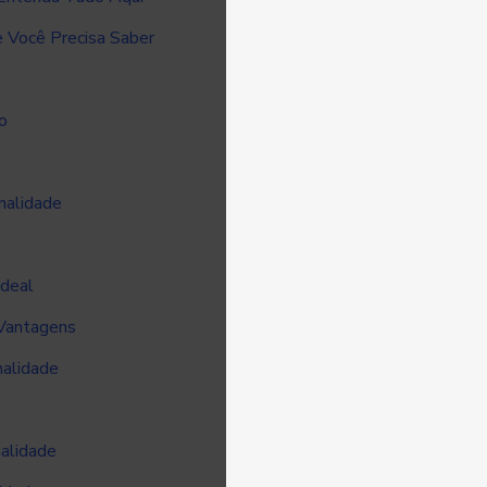
 Você Precisa Saber
o
nalidade
Ideal
 Vantagens
nalidade
nalidade