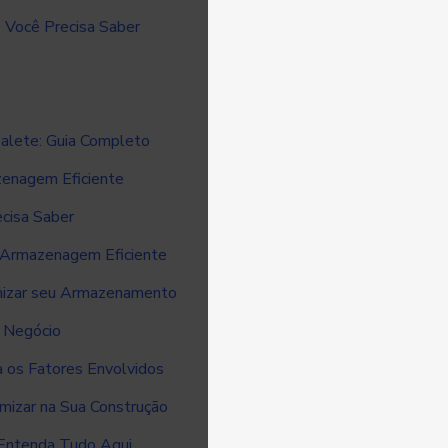
 Você Precisa Saber
Palete: Guia Completo
zenagem Eficiente
ecisa Saber
a Armazenagem Eficiente
imizar seu Armazenamento
u Negócio
 os Fatores Envolvidos
mizar na Sua Construção
Entenda Tudo Aqui