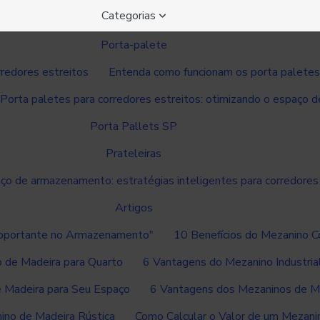
Categorias
Porta-palete
rredores estreitos
Entenda como funcionam os porta paletes d
Porta paletes para corredores estreitos: otimizando o espaço
Porta Pallets SP
Prateleiras
o de armazenamento: estratégias inteligentes para corredores
Artigos
toportante no Armazenamento"
10 Benefícios do Mezanino C
no de Madeira para Quarto
6 Vantagens do Mezanino Industria
 Madeira para Seu Espaço
6 Vantagens dos Mezaninos de Ma
ino de Madeira Rústica
Como Calcular o Valor de um Mezanin