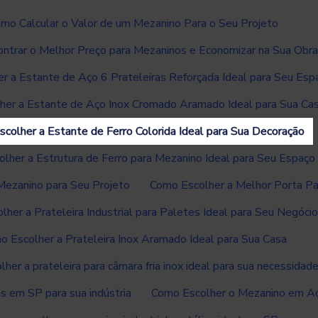
mo Calcular o Valor de um Mezanino Para o Seu Projeto
ntrar o Melhor Preço para Mezaninos e Economizar na Sua Obra
r a Estante de Aço 6 Prateleiras Reforçada Ideal para Seu Esp
her a Estante de Aço Inox Cromado Aramado Ideal para Sua Ca
colher a Estante de Ferro Colorida Ideal para Sua Decoração
lher a Estrutura de Ferro para Mezanino Ideal para Seu Espaço
ezanino para Seu Projeto
Como Escolher a Melhor Porta P
her a Prateleira Industrial para Paletes Ideal para Seu Negócio
o Escolher a Prateleira Inox Aramado Ideal para Sua Casa
her a prateleira para câmara fria inox ideal para sua necessidad
 em SP para sua indústria
Como Escolher o Mezanino em Aço