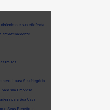
inâmicos e sua eficiência
 de armazenamento
 estreitos
omercial para Seu Negócio
l para sua Empresa
deira para Sua Casa
o e Seus Benefícios