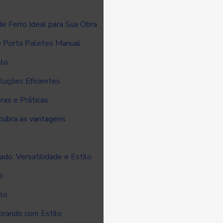
e Ferro Ideal para Sua Obra
o Porta Paletes Manual
elo
luções Eficientes
ras e Práticas
cubra as vantagens
o: Versatilidade e Estilo
o
ilo
corando com Estilo