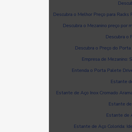
Descub
Descubra o Melhor Preço para Racks P
Descubra o Mezanino preço por m
Descubra o 
Descubra o Preço do Porta
Empresa de Mezanino: S
Entenda o Porta Palete Drive
Estante d
Estante de Aço Inox Cromado Aramad
Estante de
Estante de A
Estante de Aço Colorida: Id