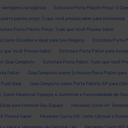
 vantagens na logística
Estrutura Porta Palete Preço: O Que
a porta palete preço: O que você precisa saber para economizar
rutura Porta Palete Preço: Tudo que Você Precisa Saber
ra Como Escolher a Ideal para Seu Negócio
Estrutura Porta 
do que Você Precisa Saber
Estrutura Porta Pallet para Arma
et: Guia Completo
Estrutura Porta Pallet: Tudo que Você Pr
rta Pallet
Guia Completo sobre Estrutura Porta Pallet par
 Push Back
Guia Completo sobre Porta Pallets SP para Ot
l: Como Maximizar Espaços e Aumentar a Funcionalidade do Se
Dicas para Otimizar Seu Espaço
Mezanino Custo m²: Entenda
ê Precisa Saber
Mezanino Custo M2: Como Calcular e Econo
 o Valor e Vantagens de Construir Um
Mezanino Custo M2: 