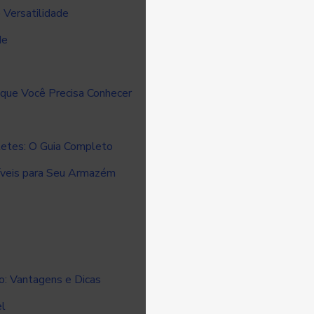
e Versatilidade
de
 que Você Precisa Conhecer
letes: O Guia Completo
íveis para Seu Armazém
o: Vantagens e Dicas
el