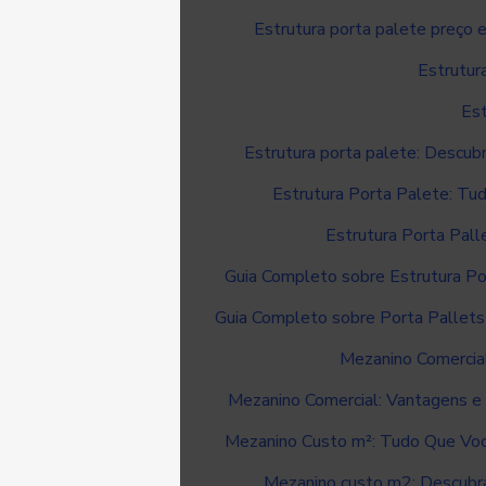
Estrutura porta palete preço e
Estrutur
Est
Estrutura porta palete: Descub
Estrutura Porta Palete: Tu
Estrutura Porta Pall
Guia Completo sobre Estrutura Po
Guia Completo sobre Porta Pallets
Mezanino Comercia
Mezanino Comercial: Vantagens e 
Mezanino Custo m²: Tudo Que Voc
Mezanino custo m2: Descubra