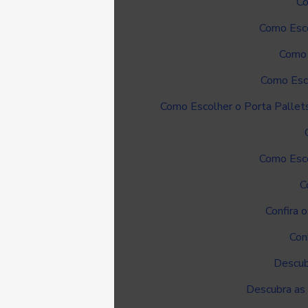
Co
Como Esco
Como 
Como Esco
Como Escolher o Porta Pallet
Como Esco
C
Confira 
Con
Descubr
Descubra as 