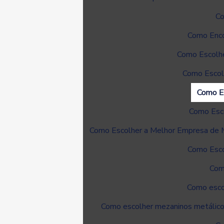
Co
Como Enco
Como Escolhe
Como Escol
Como Es
Como Esco
Como Escolher a Melhor Empresa de M
Como Escol
Com
Como escol
Como escolher mezaninos metálicos