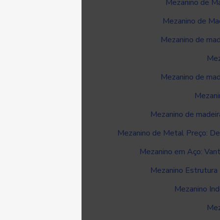
Mezanino de Ma
Mezanino de Mad
Mezanino de made
Mez
Mezanino de made
Mezanin
Mezanino de madeira
Mezanino de Metal Preço: De
Mezanino em Aço: Vant
Mezanino Estrutura 
Mezanino Ind
Mez