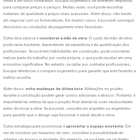
limite a um único fornecedor; busque orçamentos de diferentes empresas
para comparar preços e serviços. Muitas vezes, você pode encontrar
materiais de qualidade a preços mais acessíveis. Além disso, não hesite
em negociar com os fornecedores. Em muitos casos, é possível conseguir
descontos ou condições de pagamento mais favoráveis.
Outra dica valiosa é
considerar a mão de obra
. O custo da mão de obra
pode variar bastante, dependendo da experiência e da qualificação dos
profissionais. Se você tem habilidades em construção, pode considerar
realizar parte do trabalho por conta própria, o que pode resultar em uma
economia significativa. No entanto, se optar por contratar profissionais,
busque referências e compare orçamentos para garantir que está fazendo a
melhor escolha.
Além disso,
evite mudanças de última hora
. Alterações no projeto
durante a construção podem gerar custos adicionais e atrasos. Portanto, é
importante ter certeza de que o projeto final atende às suas necessidades
antes de iniciar a obra. Se possível, consulte um arquiteto ou engenheiro
para garantir que o design seja funcional e viável desde o início.
Outra estratégia para economizar é
aproveitar o espaço existente
. Em
vez de construir um mezanino do zero, considere a possibilidade de
adaptar um espaço já existente. Por exemplo, se você tem um pé direito