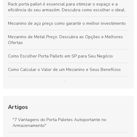
Rack porta pallet é essencial para otimizar o espaço e a
eficiência do seu armazém. Descubra como escolher o ideal.
Mezanino de aço preço como garantir o melhor investimento
Mezanino de Metal Preço: Descubra as Opções e Melhores
Ofertas
Como Escolher Porta Pallets em SP para Seu Negócio
Como Calcular o Valor de um Mezanino e Seus Benefícios
Porta Paletes Convencional é a Solução Ideal para Organizar
Seu Armazém com Eficiência
Porta Pallet Industrial: Como Escolher a Melhor Opção para
Artigos
Sua Empresa
"7 Vantagens do Porta Paletes Autoportante no
Como Escolher a Estante de Aço 6 Prateleiras Reforçada
Armazenamento"
Ideal para Seu Espaço