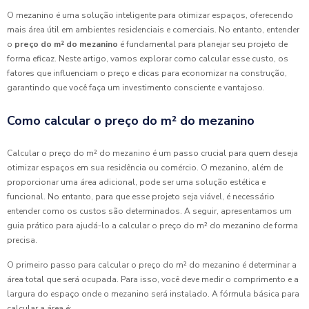
O mezanino é uma solução inteligente para otimizar espaços, oferecendo
mais área útil em ambientes residenciais e comerciais. No entanto, entender
o
preço do m² do mezanino
é fundamental para planejar seu projeto de
forma eficaz. Neste artigo, vamos explorar como calcular esse custo, os
fatores que influenciam o preço e dicas para economizar na construção,
garantindo que você faça um investimento consciente e vantajoso.
Como calcular o preço do m² do mezanino
Calcular o preço do m² do mezanino é um passo crucial para quem deseja
otimizar espaços em sua residência ou comércio. O mezanino, além de
proporcionar uma área adicional, pode ser uma solução estética e
funcional. No entanto, para que esse projeto seja viável, é necessário
entender como os custos são determinados. A seguir, apresentamos um
guia prático para ajudá-lo a calcular o preço do m² do mezanino de forma
precisa.
O primeiro passo para calcular o preço do m² do mezanino é determinar a
área total que será ocupada. Para isso, você deve medir o comprimento e a
largura do espaço onde o mezanino será instalado. A fórmula básica para
calcular a área é: