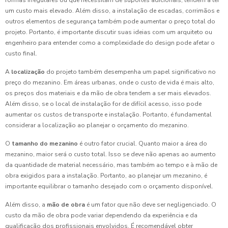
formas irregulares ou que necessitam de suportes adicionais, tendem a ter
um custo mais elevado. Além disso, a instalação de escadas, corrimãos e
outros elementos de segurança também pode aumentar o preço total do
projeto. Portanto, é importante discutir suas ideias com um arquiteto ou
engenheiro para entender como a complexidade do design pode afetar o
custo final.
A
localização
do projeto também desempenha um papel significativo no
preço do mezanino. Em áreas urbanas, onde o custo de vida é mais alto,
os preços dos materiais e da mão de obra tendem a ser mais elevados.
Além disso, se o local de instalação for de difícil acesso, isso pode
aumentar os custos de transporte e instalação. Portanto, é fundamental
considerar a localização ao planejar o orçamento do mezanino.
O
tamanho do mezanino
é outro fator crucial. Quanto maior a área do
mezanino, maior será o custo total. Isso se deve não apenas ao aumento
da quantidade de material necessário, mas também ao tempo e à mão de
obra exigidos para a instalação. Portanto, ao planejar um mezanino, é
importante equilibrar o tamanho desejado com o orçamento disponível.
Além disso, a
mão de obra
é um fator que não deve ser negligenciado. O
custo da mão de obra pode variar dependendo da experiência e da
qualificação dos profissionais envolvidos. É recomendável obter