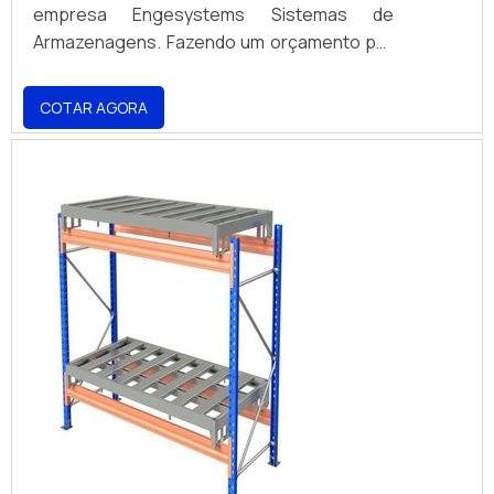
empresa Engesystems Sistemas de
Armazenagens. Fazendo um orçamento por
meio da própria empresa e descobrindo a
líder da área de atuação. MAIS DETALHES
COTAR AGORA
INTERESSANTES SOBRE ESTANTE
ARMAZENAMENTO Quem pesquisa na
internet por estante armazenamento em
uma empresa altamente qualificada, depara
com a Engesystems Sistemas de
Armazenagens. É possível encontrar porta
bag e gaiola aramada, visando sempre a
qualidade final para a fidelização do cliente.
Ainda tratando-se de estante
armazenamento, sempre deve-se buscar
uma empresa que tenha produtos e
serviços com ótima qualidade e proteção,
características simples, mas que mostram o
comprometimento da empresa com seus