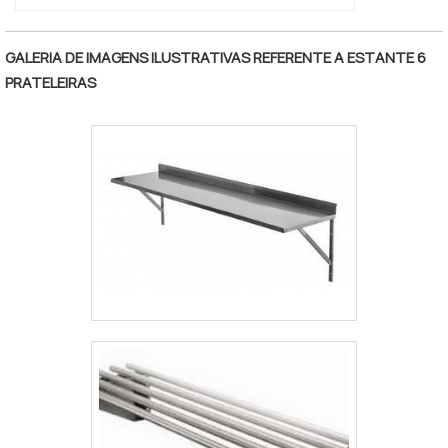
EMPRESA Na Engesystems Sistemas de
Armazenagens sempre tem a solução mais
buscada na área de fabricante de
GALERIA DE IMAGENS ILUSTRATIVAS REFERENTE A ESTANTE 6
equipamentos de armazenagem. São
PRATELEIRAS
diversas opções de itens oferecidos, como
porta bag e tainer car com ótima qualidade e
excelente custo-benefício. A empresa
também conta com um atendimento
qualificado, através de funcionários
especializados e cuidadosos, que
entendem a necessidade de cada cliente.
Também foram investidos valores
consideráveis em instalações de qualidade,
aumentando a eficiência da marca. A
Engesystems Sistemas de Armazenagens é
uma empresa que tem despontado no
segmento pela seriedade e qualidade que
garante a melhor experiência para parceiros