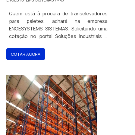
Quem está à procura de transelevadores
para paletes, achará na empresa
ENGESYSTEMS SISTEMAS. Solicitando uma
cotação no portal Soluções Industriais e
achando a melhor referência do mercado.
UM POUCO MAIS SOBRE
COTAR AGORA
TRANSELEVADORES PARA PALETES Se
alguém quer achar transelevadores para
paletes comprometedora com os serviços,
encontra o site da ENGESYSTEMS
SISTEMAS. A empresa tem em seu escopo
escada vazada de concreto e escada
caracol concreto, garantindo o que há de
melhor na atualidade. Ainda focando em
transelevadores para paletes, deve-se
descartar empresas que não tenham
produtos e serviços com ótima qualidade e