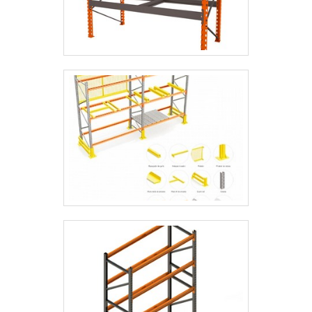
entendem a necessidade de cada cliente.
Também foram investidos valores
consideráveis em instalações de qualidade,
aumentando a eficiência da marca. A
Engesystems Sistemas de Armazenagens é
uma empresa que tem despontado no
segmento pela seriedade e qualidade que
garante a melhor experiência para parceiros
novos e antigos.