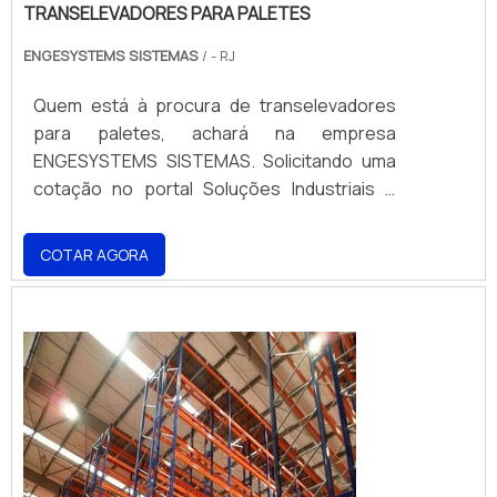
TRANSELEVADORES PARA PALETES
ENGESYSTEMS SISTEMAS
/ - RJ
Quem está à procura de transelevadores
para paletes, achará na empresa
ENGESYSTEMS SISTEMAS. Solicitando uma
cotação no portal Soluções Industriais e
achando a melhor referência do mercado.
UM POUCO MAIS SOBRE
COTAR AGORA
TRANSELEVADORES PARA PALETES Se
alguém quer achar transelevadores para
paletes comprometedora com os serviços,
encontra o site da ENGESYSTEMS
SISTEMAS. A empresa tem em seu escopo
escada vazada de concreto e escada
caracol concreto, garantindo o que há de
melhor na atualidade. Ainda focando em
transelevadores para paletes, deve-se