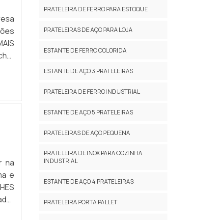
PRATELEIRA DE FERRO PARA ESTOQUE
resa
PRATELEIRAS DE AÇO PARA LOJA
ções
ESTANTE DE FERRO COLORIDA
ra o
ESTANTE DE AÇO 3 PRATELEIRAS
cada
á de
PRATELEIRA DE FERRO INDUSTRIAL
eve-
ESTANTE DE AÇO 5 PRATELEIRAS
tima
am o
PRATELEIRAS DE AÇO PEQUENA
deve
PRATELEIRA DE INOX PARA COZINHA
INDUSTRIAL
r na
são,
ma e
 não
ESTANTE DE AÇO 4 PRATELEIRAS
PRATELEIRA PORTA PALLET
ande
l da