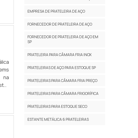
ente
tes.
EMPRESA DE PRATELEIRA DE AÇO
 A
FORNECEDOR DE PRATELEIRA DE AÇO
riar
 são
FORNECEDOR DE PRATELEIRA DE AÇO EM
a se
SP
PRATELEIRA PARA CÂMARA FRIA INOX
ia e
lica
 de
PRATELEIRAS DE AÇO PARA ESTOQUE SP
tems
o na
PRATELEIRAS PARA CÂMARA FRIA PREÇO
sto-
PRATELEIRAS PARA CÂMARA FRIGORÍFICA
ente
enha
PRATELEIRAS PARA ESTOQUE SECO
tado
cio,
resa
ESTANTE METÁLICA 6 PRATELEIRAS
riar
 são
pela