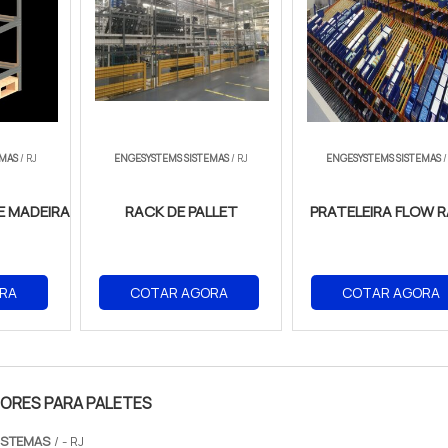
EMAS
/ RJ
ENGESYSTEMS SISTEMAS
/ RJ
ENGESYSTEMS SISTEMAS
/
E MADEIRA
RACK DE PALLET
PRATELEIRA FLOW 
RA
COTAR AGORA
COTAR AGORA
ORES PARA PALETES
ISTEMAS
/ - RJ