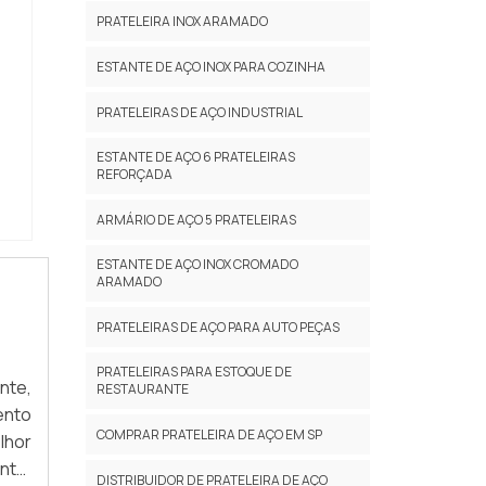
enas
s de
PRATELEIRA INOX ARAMADO
dade
odem
alta
ESTANTE DE AÇO INOX PARA COZINHA
tima
PRATELEIRAS DE AÇO INDUSTRIAL
i os
ria:
asta
ESTANTE DE AÇO 6 PRATELEIRAS
para
REFORÇADA
ARMÁRIO DE AÇO 5 PRATELEIRAS
ESTANTE DE AÇO INOX CROMADO
ARAMADO
mpre
to e
PRATELEIRAS DE AÇO PARA AUTO PEÇAS
PRATELEIRAS PARA ESTOQUE DE
 são
nte,
RESTAURANTE
do à
ento
s da
COMPRAR PRATELEIRA DE AÇO EM SP
lhor
ente
DISTRIBUIDOR DE PRATELEIRA DE AÇO