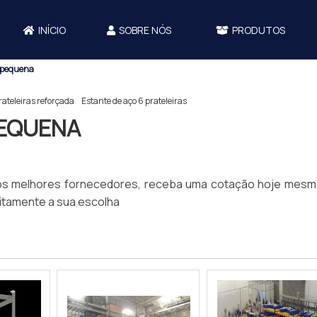
INÍCIO
SOBRE NÓS
PRODUTOS
o pequena
rateleiras reforçada
Estante de aço 6 prateleiras
PEQUENA
 os melhores fornecedores, receba uma cotação hoje mes
uitamente a sua escolha