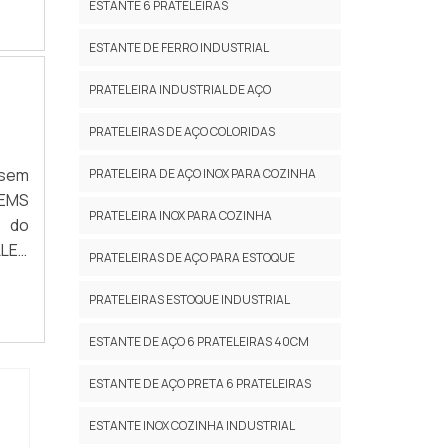
nio,
ESTANTE 6 PRATELEIRAS
obre
ESTANTE DE FERRO INDUSTRIAL
ecer
 que
para
PRATELEIRA INDUSTRIAL DE AÇO
tes.
como
idão
PRATELEIRAS DE AÇO COLORIDAS
nham
stas
 sem
PRATELEIRA DE AÇO INOX PARA COZINHA
 por
o de
TEMS
para
PRATELEIRA INOX PARA COZINHA
r do
uipe
urar
PRATELEIRAS DE AÇO PARA ESTOQUE
nte,
ar o
cada
PRATELEIRAS ESTOQUE INDUSTRIAL
lhor
ESTANTE DE AÇO 6 PRATELEIRAS 40CM
orta
os e
ESTANTE DE AÇO PRETA 6 PRATELEIRAS
 que
ão à
ESTANTE INOX COZINHA INDUSTRIAL
 São