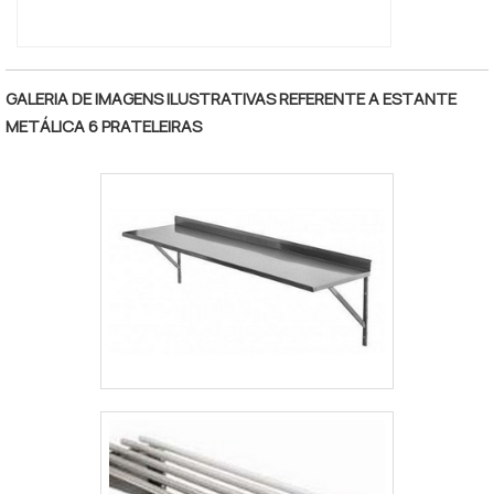
QUALIDADES E PONTOS FORTES DA
EMPRESA Na Engesystems Sistemas de
Armazenagens sempre tem a solução mais
buscada na área de fabricante de
GALERIA DE IMAGENS ILUSTRATIVAS REFERENTE A ESTANTE
equipamentos de armazenagem. São
METÁLICA 6 PRATELEIRAS
diversas opções de itens oferecidos, como
porta bag e tainer car com ótima qualidade e
excelente custo-benefício. A empresa
também conta com um atendimento
qualificado, através de funcionários
especializados e cuidadosos, que
entendem a necessidade de cada cliente.
Também foram investidos valores
consideráveis em instalações de qualidade,
aumentando a eficiência da marca. A
Engesystems Sistemas de Armazenagens é
uma empresa que tem despontado no
segmento pela seriedade e qualidade que