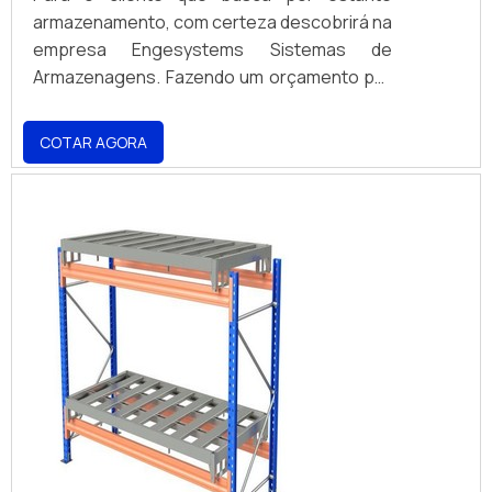
armazenamento, com certeza descobrirá na
empresa Engesystems Sistemas de
Armazenagens. Fazendo um orçamento por
meio da própria empresa e descobrindo a
líder da área de atuação. MAIS DETALHES
COTAR AGORA
INTERESSANTES SOBRE ESTANTE
ARMAZENAMENTO Quem pesquisa na
internet por estante armazenamento em
uma empresa altamente qualificada, depara
com a Engesystems Sistemas de
Armazenagens. É possível encontrar porta
bag e gaiola aramada, visando sempre a
qualidade final para a fidelização do cliente.
Ainda tratando-se de estante
armazenamento, sempre deve-se buscar
uma empresa que tenha produtos e
serviços com ótima qualidade e proteção,
características simples, mas que mostram o