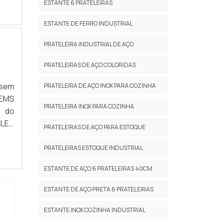
nio,
ESTANTE 6 PRATELEIRAS
obre
ESTANTE DE FERRO INDUSTRIAL
ecer
 que
para
PRATELEIRA INDUSTRIAL DE AÇO
tes.
como
idão
PRATELEIRAS DE AÇO COLORIDAS
nham
stas
 sem
PRATELEIRA DE AÇO INOX PARA COZINHA
 por
o de
TEMS
para
PRATELEIRA INOX PARA COZINHA
r do
uipe
urar
PRATELEIRAS DE AÇO PARA ESTOQUE
nte,
ar o
cada
PRATELEIRAS ESTOQUE INDUSTRIAL
lhor
ESTANTE DE AÇO 6 PRATELEIRAS 40CM
orta
os e
ESTANTE DE AÇO PRETA 6 PRATELEIRAS
 que
ão à
ESTANTE INOX COZINHA INDUSTRIAL
 São