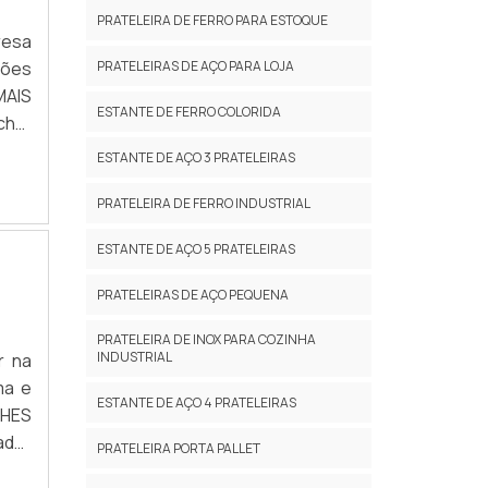
PRATELEIRA DE FERRO PARA ESTOQUE
resa
PRATELEIRAS DE AÇO PARA LOJA
ções
ESTANTE DE FERRO COLORIDA
ra o
ESTANTE DE AÇO 3 PRATELEIRAS
cada
á de
PRATELEIRA DE FERRO INDUSTRIAL
eve-
ESTANTE DE AÇO 5 PRATELEIRAS
tima
am o
PRATELEIRAS DE AÇO PEQUENA
deve
PRATELEIRA DE INOX PARA COZINHA
INDUSTRIAL
r na
são,
ma e
 não
ESTANTE DE AÇO 4 PRATELEIRAS
PRATELEIRA PORTA PALLET
ande
l da