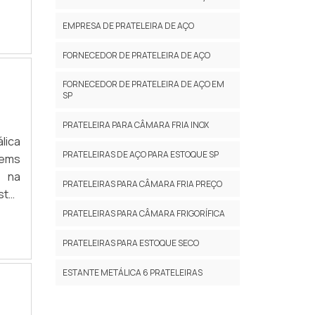
ente
tes.
EMPRESA DE PRATELEIRA DE AÇO
 A
FORNECEDOR DE PRATELEIRA DE AÇO
riar
 são
FORNECEDOR DE PRATELEIRA DE AÇO EM
a se
SP
PRATELEIRA PARA CÂMARA FRIA INOX
ia e
lica
 de
PRATELEIRAS DE AÇO PARA ESTOQUE SP
tems
o na
PRATELEIRAS PARA CÂMARA FRIA PREÇO
sto-
PRATELEIRAS PARA CÂMARA FRIGORÍFICA
ente
enha
PRATELEIRAS PARA ESTOQUE SECO
tado
cio,
resa
ESTANTE METÁLICA 6 PRATELEIRAS
riar
 são
pela