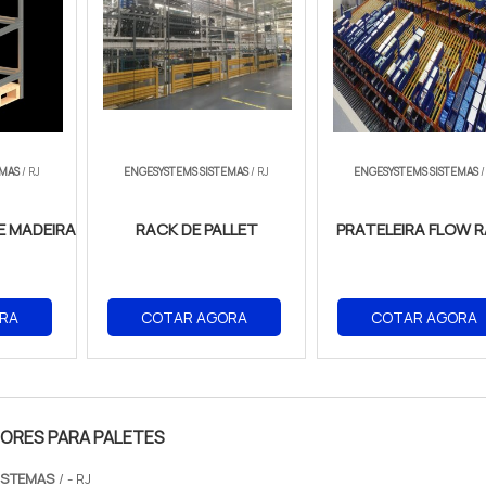
EMAS
/ RJ
ENGESYSTEMS SISTEMAS
/ RJ
ENGESYSTEMS SISTEMAS
/
E MADEIRA
RACK DE PALLET
PRATELEIRA FLOW 
RA
COTAR AGORA
COTAR AGORA
ORES PARA PALETES
ISTEMAS
/ - RJ