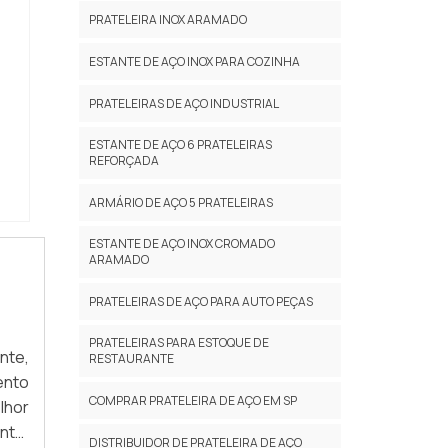
enas
s de
PRATELEIRA INOX ARAMADO
dade
odem
alta
ESTANTE DE AÇO INOX PARA COZINHA
tima
PRATELEIRAS DE AÇO INDUSTRIAL
i os
ria:
asta
ESTANTE DE AÇO 6 PRATELEIRAS
para
REFORÇADA
ARMÁRIO DE AÇO 5 PRATELEIRAS
ESTANTE DE AÇO INOX CROMADO
ARAMADO
mpre
to e
PRATELEIRAS DE AÇO PARA AUTO PEÇAS
PRATELEIRAS PARA ESTOQUE DE
 são
nte,
RESTAURANTE
do à
ento
s da
COMPRAR PRATELEIRA DE AÇO EM SP
lhor
ente
DISTRIBUIDOR DE PRATELEIRA DE AÇO